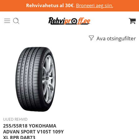
Rehvivahetus al 30€
.
Broneeri aeg siin.
Ava otsingufilter
UUED REHVID
255/55R18 YOKOHAMA
ADVAN SPORT V105T 109Y
XL RPB DAB73