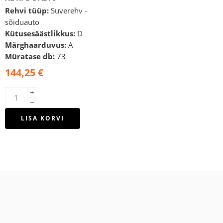
Rehvi tüüp:
Suverehv -
sõiduauto
Kütusesäästlikkus:
D
Märghaarduvus:
A
Müratase db:
73
144,25
€
LISA KORVI