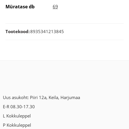
Müratase db
69
Tootekood:
8935341213845
Uus asukoht: Piiri 12a, Keila, Harjumaa
E-R 08.30-17.30
L Kokkuleppel
P Kokkuleppel