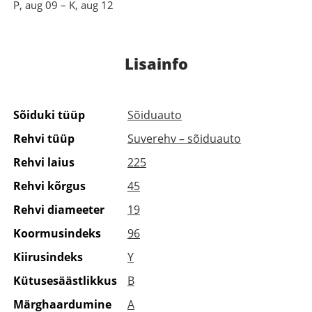
P, aug 09 – K, aug 12
Lisainfo
Sõiduki tüüp
Sõiduauto
Rehvi tüüp
Suverehv – sõiduauto
Rehvi laius
225
Rehvi kõrgus
45
Rehvi diameeter
19
Koormusindeks
96
Kiirusindeks
Y
Kütusesäästlikkus
B
Märghaardumine
A