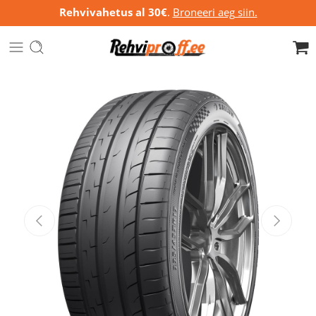
Rehvivahetus al 30€
.
Broneeri aeg siin.