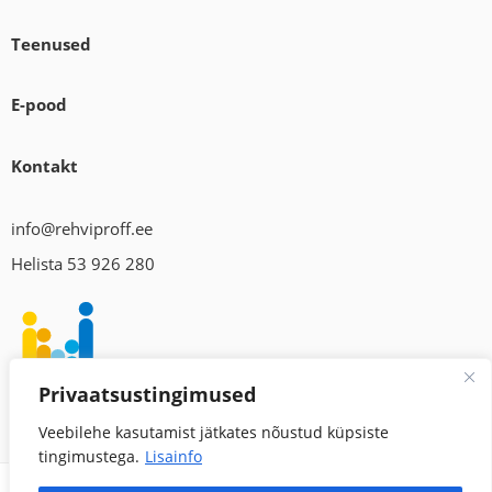
Teenused
E-pood
Kontakt
info@rehviproff.ee
Helista 53 926 280
Privaatsustingimused
Veebilehe kasutamist jätkates nõustud küpsiste
tingimustega.
Lisainfo