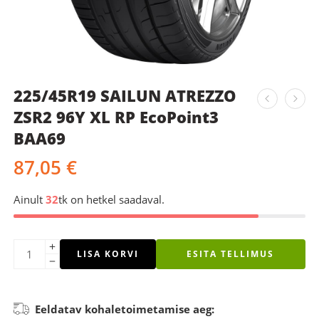
225/45R19 SAILUN ATREZZO
ZSR2 96Y XL RP EcoPoint3
BAA69
87,05
€
Ainult
32
tk on hetkel saadaval.
LISA KORVI
ESITA TELLIMUS
Eeldatav kohaletoimetamise aeg: