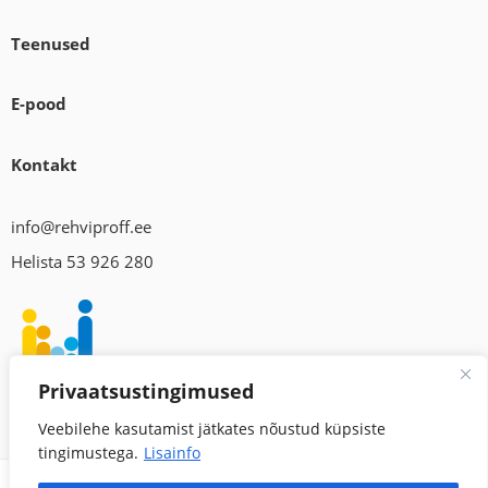
Teenused
E-pood
Kontakt
info@rehviproff.ee
Helista 53 926 280
Privaatsustingimused
Veebilehe kasutamist jätkates nõustud küpsiste
tingimustega.
Lisainfo