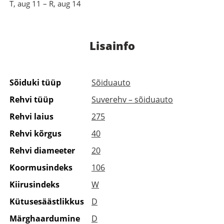
T, aug 11 – R, aug 14
Lisainfo
Sõiduki tüüp
Sõiduauto
Rehvi tüüp
Suverehv – sõiduauto
Rehvi laius
275
Rehvi kõrgus
40
Rehvi diameeter
20
Koormusindeks
106
Kiirusindeks
W
Kütusesäästlikkus
D
Märghaardumine
D