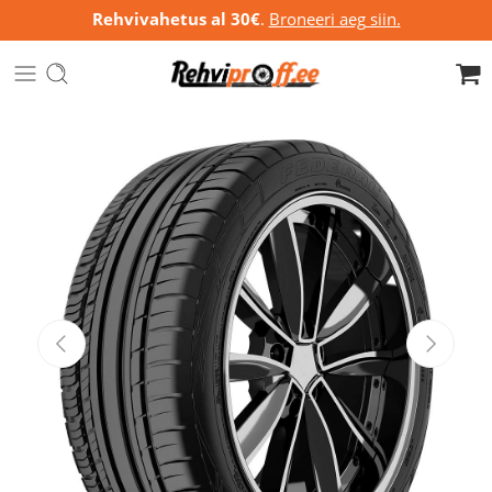
Rehvivahetus al 30€
.
Broneeri aeg siin.