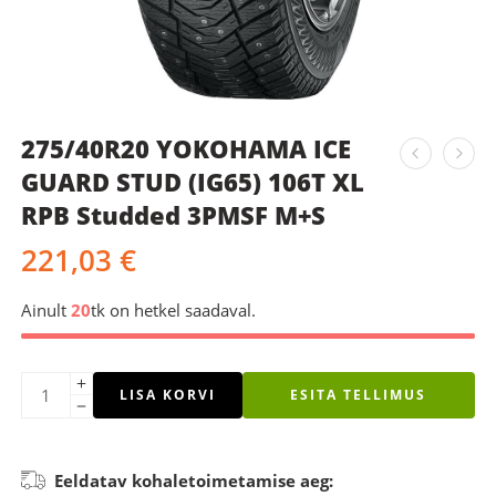
275/40R20 YOKOHAMA ICE
GUARD STUD (IG65) 106T XL
RPB Studded 3PMSF M+S
221,03
€
Ainult
20
tk on hetkel saadaval.
LISA KORVI
ESITA TELLIMUS
Eeldatav kohaletoimetamise aeg: