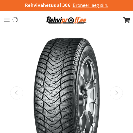
Rehvivahetus al 30€
.
Broneeri aeg siin.