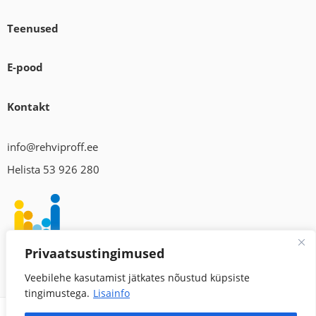
Teenused
E-pood
Kontakt
info@rehviproff.ee
Helista 53 926 280
Privaatsustingimused
Veebilehe kasutamist jätkates nõustud küpsiste
tingimustega.
Lisainfo