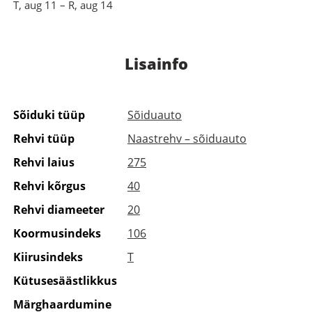
T, aug 11 – R, aug 14
Lisainfo
Sõiduki tüüp
Sõiduauto
Rehvi tüüp
Naastrehv – sõiduauto
Rehvi laius
275
Rehvi kõrgus
40
Rehvi diameeter
20
Koormusindeks
106
Kiirusindeks
T
Kütusesäästlikkus
Märghaardumine