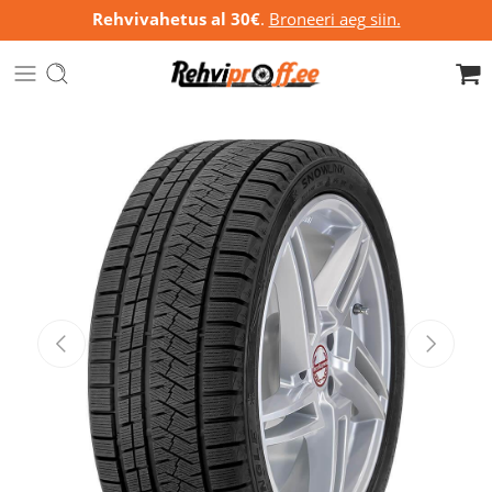
Rehvivahetus al 30€
.
Broneeri aeg siin.