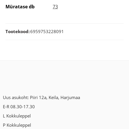
Müratase db
73
Tootekood:
6959753228091
Uus asukoht: Piiri 12a, Keila, Harjumaa
E-R 08.30-17.30
L Kokkuleppel
P Kokkuleppel