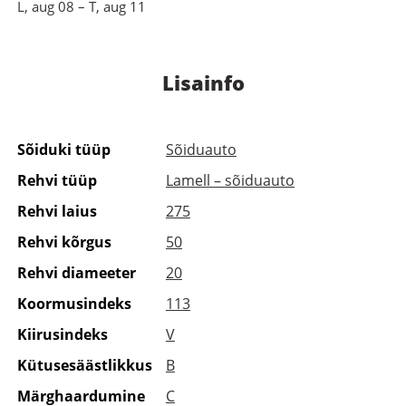
L, aug 08 – T, aug 11
Lisainfo
Sõiduki tüüp
Sõiduauto
Rehvi tüüp
Lamell – sõiduauto
Rehvi laius
275
Rehvi kõrgus
50
Rehvi diameeter
20
Koormusindeks
113
Kiirusindeks
V
Kütusesäästlikkus
B
Märghaardumine
C