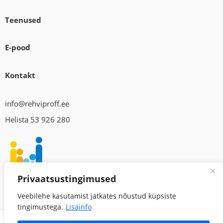
Teenused
E-pood
Kontakt
info@rehviproff.ee
Helista 53 926 280
Privaatsustingimused
Veebilehe kasutamist jätkates nõustud küpsiste
tingimustega.
Lisainfo