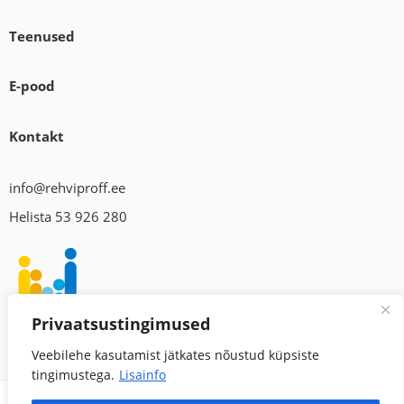
Teenused
E-pood
Kontakt
info@rehviproff.ee
Helista 53 926 280
Privaatsustingimused
Veebilehe kasutamist jätkates nõustud küpsiste
tingimustega.
Lisainfo