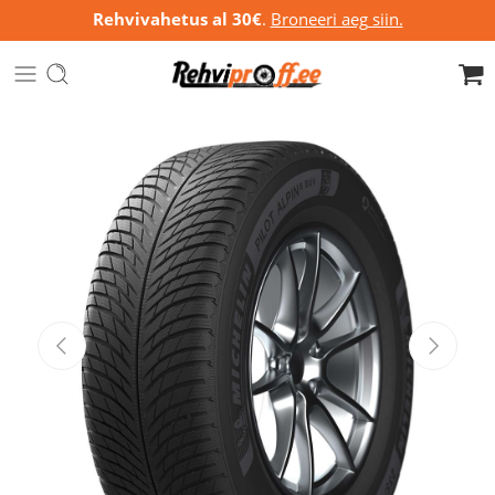
Rehvivahetus al 30€
.
Broneeri aeg siin.