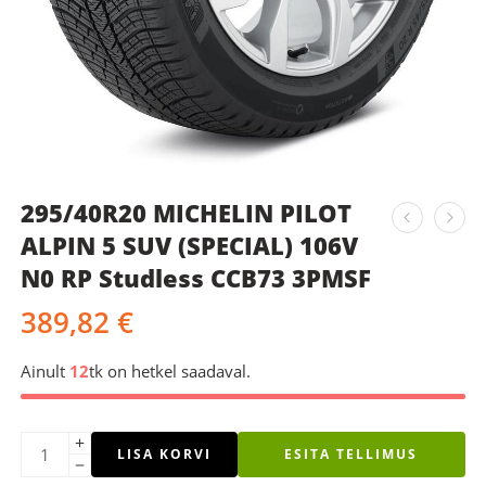
295/40R20 MICHELIN PILOT
ALPIN 5 SUV (SPECIAL) 106V
N0 RP Studless CCB73 3PMSF
389,82
€
Ainult
12
tk on hetkel saadaval.
LISA KORVI
ESITA TELLIMUS