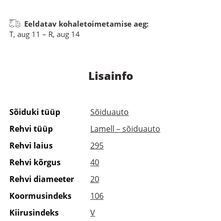
Eeldatav kohaletoimetamise aeg:
T, aug 11 – R, aug 14
Lisainfo
Sõiduki tüüp
Sõiduauto
Rehvi tüüp
Lamell – sõiduauto
Rehvi laius
295
Rehvi kõrgus
40
Rehvi diameeter
20
Koormusindeks
106
Kiirusindeks
V