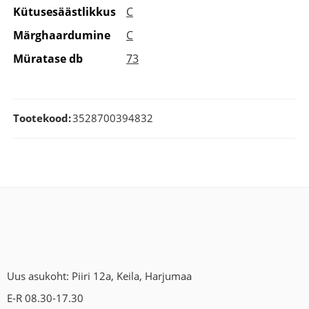
Kütusesäästlikkus
C
Märghaardumine
C
Müratase db
73
Tootekood:
3528700394832
Uus asukoht: Piiri 12a, Keila, Harjumaa
E-R 08.30-17.30