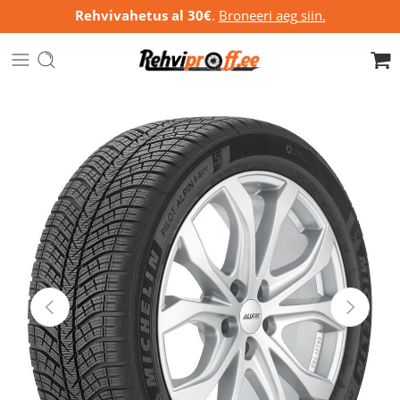
Rehvivahetus al 30€
.
Broneeri aeg siin.