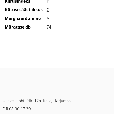
Kiirusindeks
Y
Kütusesäästlikkus
C
Märghaardumine
A
Müratase db
74
Uus asukoht: Piiri 12a, Keila, Harjumaa
E-R 08.30-17.30