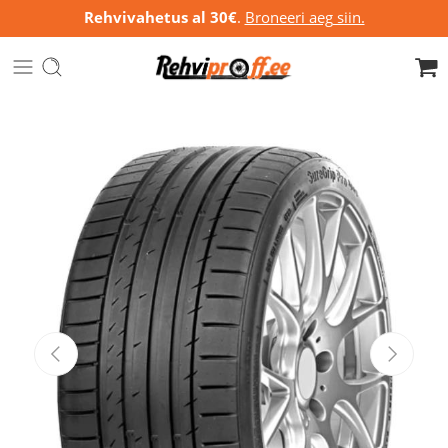
Rehvivahetus al 30€
.
Broneeri aeg siin.